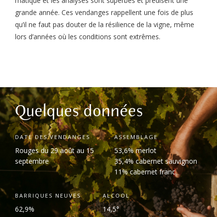
matique et les analyses sont superbes et prédisent une
grande année. Ces vendanges rappellent une fois de plus
qu’il ne faut pas douter de la résilience de la vigne, même
lors d’années où les conditions sont extrêmes.
Quelques données
DATE DES VENDANGES
ASSEMBLAGE
Rouges du 29 août au 15
53,6% merlot
septembre
35,4% cabernet sauvignon
11% cabernet franc
BARRIQUES NEUVES
ALCOOL
62,9%
14,5°