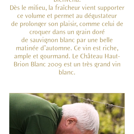
bienvenu.
Dès le milieu, la fraîcheur vient supporter
ce volume et permet au dégustateur
de prolonger son plaisir, comme celui de
croquer dans un grain doré
de sauvignon blanc par une belle
matinée d’automne. Ce vin est riche,
ample et gourmand. Le Château Haut-
Brion Blanc 2009 est un très grand vin
blanc.