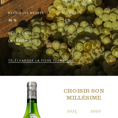
BARRIQUES NEUVES
ALCOOL
46 %
14 %
DATE DE MISE
Le 13 juillet 2010
TÉLÉCHARGER LA FICHE TECHNIQUE
CHOISIR SON
MILLÉSIME
2025
2020
2