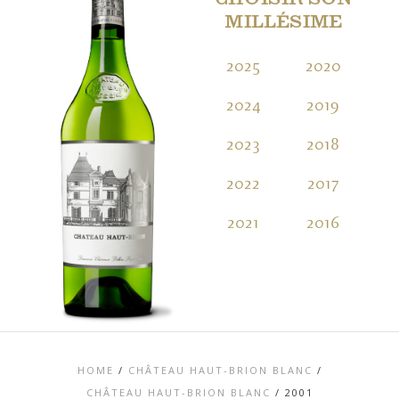
CHOISIR SON
MILLÉSIME
2025
2020
2
2024
2019
2
2023
2018
2
2022
2017
2
2021
2016
2
HOME
/
CHÂTEAU HAUT-BRION BLANC
/
CHÂTEAU HAUT-BRION BLANC
/
2001