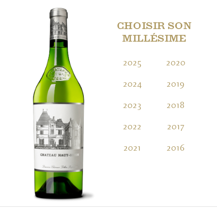
CHOISIR SON
MILLÉSIME
2025
2020
2
2024
2019
2
2023
2018
2
2022
2017
2
2021
2016
2