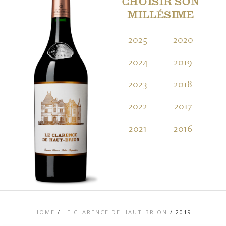
CHOISIR SON
MILLÉSIME
2025
2020
2
2024
2019
2
2023
2018
2
2022
2017
2
2021
2016
2
HOME
/
LE CLARENCE DE HAUT-BRION
/
2019