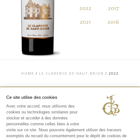
2022
2017
2
2021
2016
2
HOME
/
LE CLARENCE DE HAUT-BRION
/
2022
Ce site utilise des cookies
Avec votre accord, nous utilisons des
TOP
cookies ou technologies similaires pour
CONTACT
stocker et accéder à des données
MENTIONS LÉGALES
personnelles comme celles liées à votre
CHARTE DONNÉES PERSONNELLES &
visite sur ce site. Nous pouvons également utiliser des traceurs
COOKIES
exemptés du recueil du consentement pour le dépôt de cookies de
MÉDIATHÈQUE