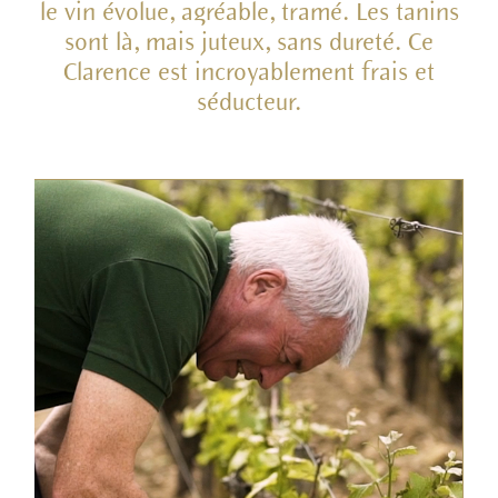
le vin évolue, agréable, tramé. Les tanins
sont là, mais juteux, sans dureté. Ce
Clarence est incroyablement frais et
séducteur.