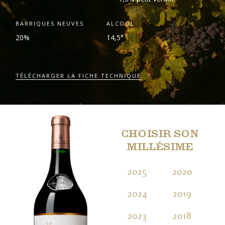
BARRIQUES NEUVES
ALCOOL
20%
14,5°
TÉLÉCHARGER LA FICHE TECHNIQUE
CHOISIR SON
MILLÉSIME
2025
2020
2
2024
2019
2
2023
2018
2