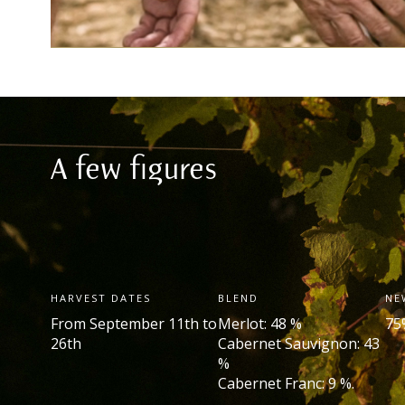
A few figures
HARVEST DATES
BLEND
NE
From September 11
th
to
Merlot: 48 %
75
26
th
Cabernet Sauvignon: 43
%
Cabernet Franc: 9 %.