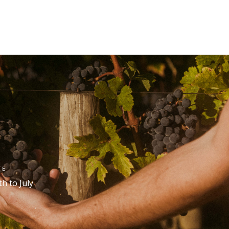
TE
th
to July