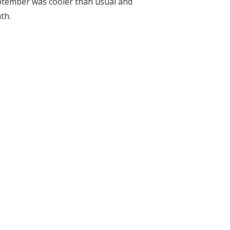
ptember was cooler than usual and
th.