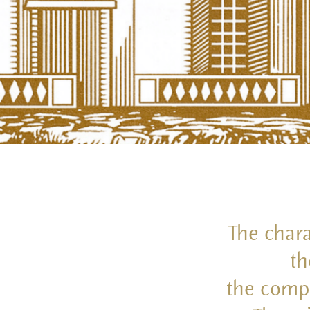
The chara
th
the compl