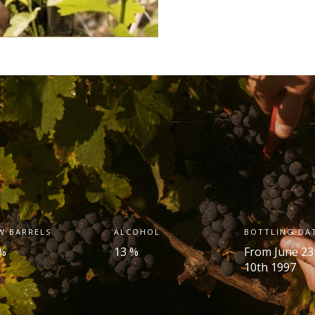
W BARRELS
ALCOHOL
BOTTLING DA
%
13 %
From June 23
10
th
1997