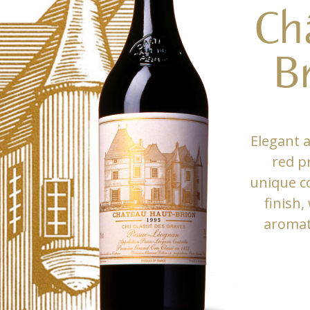
Ch
B
Elegant 
red p
unique co
finish,
aromati