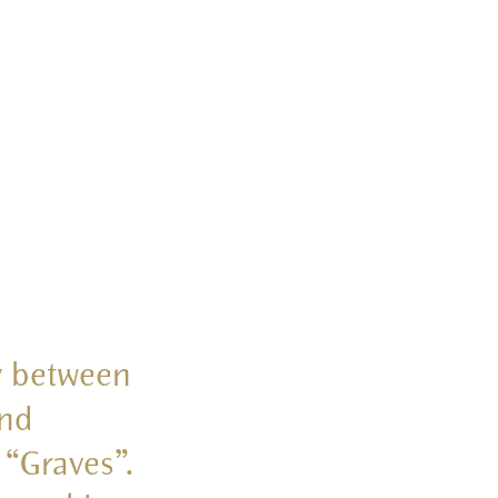
ny between
and
 “Graves”.