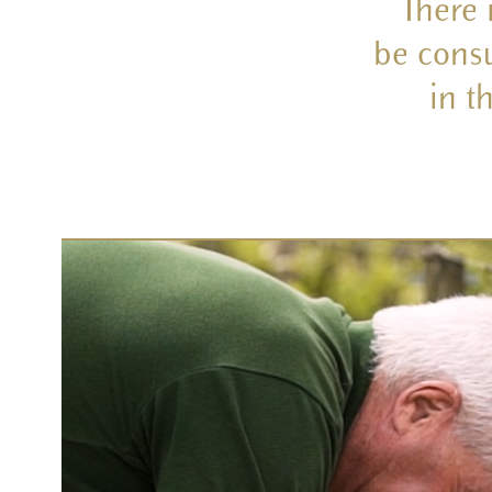
There 
be consu
in t