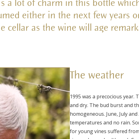
is a lot of charm in this bottle whic
med either in the next few years o
he cellar as the wine will age remark
The weather
1995 was a precocious year. T
and dry. The bud burst and t
homogeneous. June, July and 
temperatures and no rain. Som
for young vines suffered from