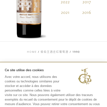
2022
2017
2
2021
2016
2
HOME
/
侯伯王酒庄红葡萄酒
/
1990
Ce site utilise des cookies
Avec votre accord, nous utilisons des
TOP
cookies ou technologies similaires pour
联系信息
stocker et accéder à des données
法律信息
personnelles comme celles liées à votre
隐私和COOKIES政
visite sur ce site. Nous pouvons également utiliser des traceurs
策
exemptés du recueil du consentement pour le dépôt de cookies de
媒体库
酒庄体验
mesure d’audience. Vous pouvez retirer votre consentement ou vous