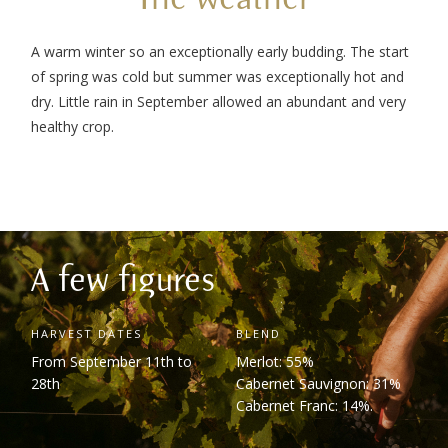
A warm winter so an exceptionally early budding. The start
of spring was cold but summer was exceptionally hot and
dry. Little rain in September allowed an abundant and very
healthy crop.
A few figures
HARVEST DATES
BLEND
From September 11
th
to
Merlot: 55%
28
th
Cabernet Sauvignon: 31%
Cabernet Franc: 14%.