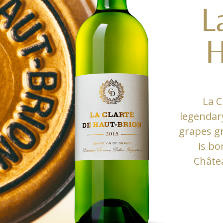
L
H
La C
legendar
grapes gr
is bo
Châte