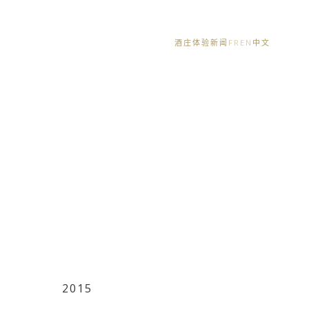
酒庄体验
新闻
FR
EN
中文
2015