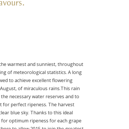
lavours.
 the warmest and sunniest, throughout
ng of meteorological statistics. A long
wed to achieve excellent flowering
n August, of miraculous rains.
This rain
 the necessary water reserves and to
 for perfect ripeness. The harvest
ear blue sky. Thanks to this ideal
t for optimum ripeness for each grape
 there to allow 2015 to join the greatest