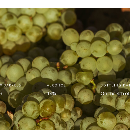
W BARRELS
ALCOHOL
BOTTLING DA
%
14%
On the 4
th
of