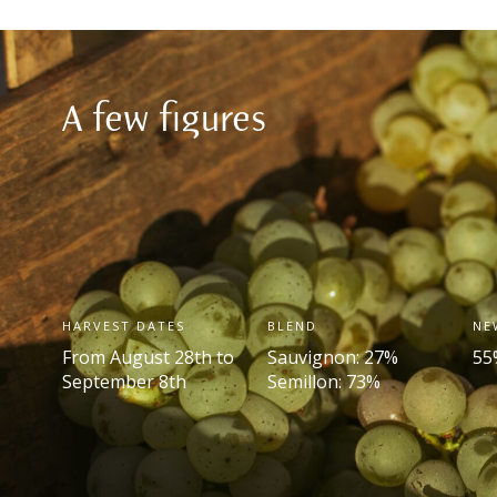
A few figures
HARVEST DATES
BLEND
NE
From August 28
th
to
Sauvignon: 27%
55
September 8
th
Semillon: 73%