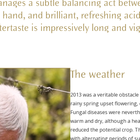
nages a subtle balancing act betw
hand, and brilliant, refreshing acid
tertaste is impressively long and vi
The weather
2013 was a veritable obstacle 
rainy spring upset flowering,
Fungal diseases were neverth
warm and dry, although a heav
reduced the potential crop. T
with alternating periods of s