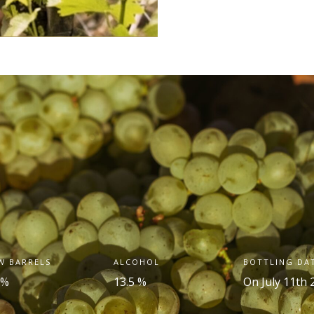
W BARRELS
ALCOHOL
BOTTLING DA
 %
13.5 %
On July 11
th