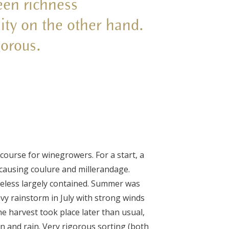
een richness
ity on the other hand.
gorous.
course for winegrowers. For a start, a
 causing coulure and millerandage.
eless largely contained. Summer was
y rainstorm in July with strong winds
he harvest took place later than usual,
un and rain. Very rigorous sorting (both