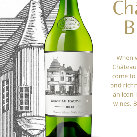
Ch
B
When w
Château 
come to 
and rich
an icon 
wines. B