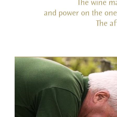
The wine ma
and power on the one 
The af