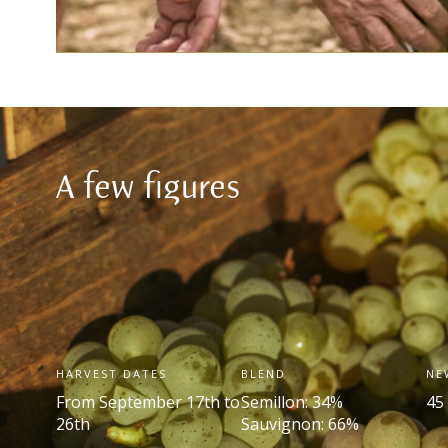
A few figures
HARVEST DATES
BLEND
NE
From September 17
th
to
Semillon: 34%
45
26
th
Sauvignon: 66%