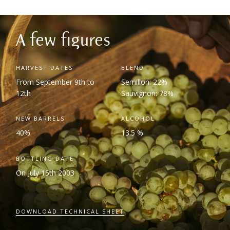
A few figures
HARVEST DATES
BLEND
From September 9
th
to
Semillon: 22%
12
th
Sauvignon: 78%
NEW BARRELS
ALCOHOL
40%
13.5 %
BOTTLING DATE
On July 15
th
2003
DOWNLOAD TECHNICAL SHEET