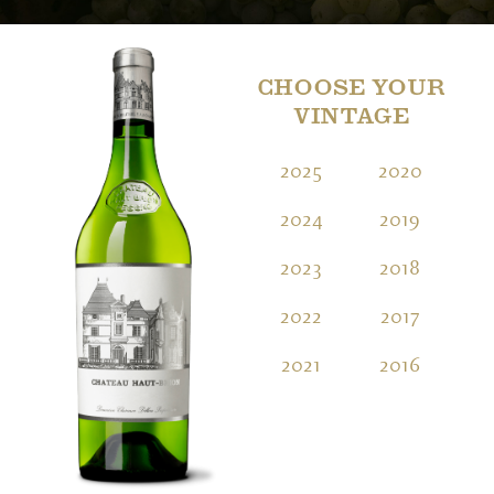
CHOOSE YOUR
VINTAGE
2025
2020
2
2024
2019
2
2023
2018
2
2022
2017
2
2021
2016
2