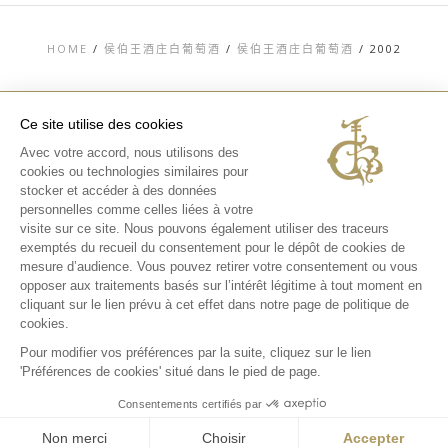
HOME
/
侯伯王酒庄白葡萄酒
/
侯伯王酒庄白葡萄酒
/
2002
Ce site utilise des cookies
Avec votre accord, nous utilisons des
TOP
cookies ou technologies similaires pour
stocker et accéder à des données
联系信息
法律信息
personnelles comme celles liées à votre
隐私和COOKIES政
visite sur ce site. Nous pouvons également utiliser des traceurs
策
exemptés du recueil du consentement pour le dépôt de cookies de
媒体库
酒庄体验
mesure d’audience. Vous pouvez retirer votre consentement ou vous
opposer aux traitements basés sur l’intérêt légitime à tout moment en
INSTAGRAM
cliquant sur le lien prévu à cet effet dans notre page de politique de
FACEBOOK
cookies.
Pour modifier vos préférences par la suite, cliquez sur le lien
'Préférences de cookies' situé dans le pied de page.
Consentements certifiés par
Non merci
Choisir
Accepter