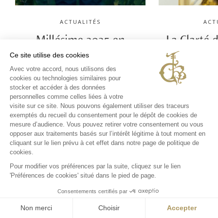
ACTUALITÉS
ACT
Millésime 2025 en
La Clarté 
primeurs
célèbr
Ce site utilise des cookies
Avec votre accord, nous utilisons des
cérémonie
LIRE
cookies ou technologies similaires pour
stocker et accéder à des données
personnelles comme celles liées à votre
visite sur ce site. Nous pouvons également utiliser des traceurs
exemptés du recueil du consentement pour le dépôt de cookies de
mesure d’audience. Vous pouvez retirer votre consentement ou vous
opposer aux traitements basés sur l’intérêt légitime à tout moment en
cliquant sur le lien prévu à cet effet dans notre page de politique de
HOME
/
L’EXCEPTIONNELLE BIBLIOTHÈQUE DE CHÂTEAU
cookies.
HAUT-BRION PRÉSENTÉE PAR DOMAINE CLARENCE
Pour modifier vos préférences par la suite, cliquez sur le lien
DILLON
'Préférences de cookies' situé dans le pied de page.
Consentements certifiés par
Non merci
Choisir
Accepter