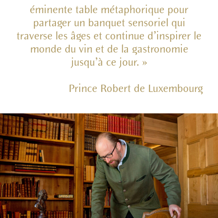
éminente table métaphorique pour
partager un banquet sensoriel qui
traverse les âges et continue d’inspirer le
monde du vin et de la gastronomie
jusqu’à ce jour. »
Prince Robert de Luxembourg