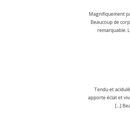
Magnifiquement par
Beaucoup de corps,
remarquable. La
Tendu et acidulé,
apporte éclat et viv
[…] Be