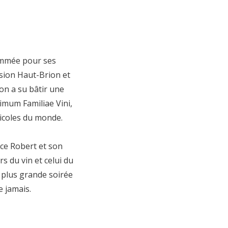
ommée pour ses
sion Haut-Brion et
on a su bâtir une
rimum Familiae Vini,
ticoles du monde.
nce Robert et son
s du vin et celui du
a plus grande soirée
e jamais.