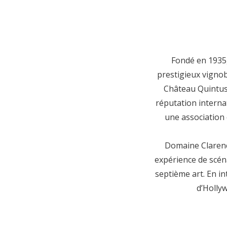
Fondé en 1935
prestigieux vigno
Château Quintus.
réputation internat
une association 
Domaine Clarence
expérience de scéna
septième art. En in
d’Hollyw