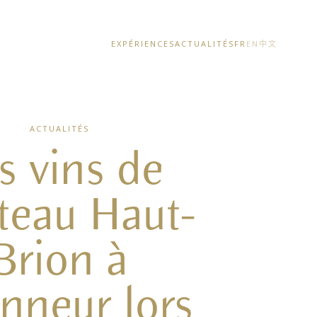
EXPÉRIENCES
ACTUALITÉS
FR
EN
中文
ACTUALITÉS
s vins de
teau Haut-
Brion à
onneur lors