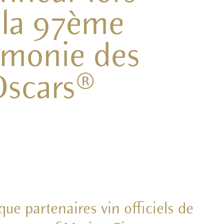
 la 97ème
émonie des
Oscars®
ue partenaires vin officiels de