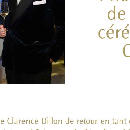
de
cér
larence Dillon de retour en tant q