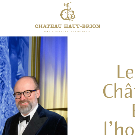
Le
Châ
l’h