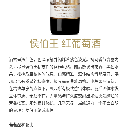
侯伯王 红葡萄酒
酒裙呈深红色，色泽浓郁并闪烁着紫色波光。初闻香气含蓄内
敛，尽显侯伯王标志性的优雅风格。随后散发出花香、黑色水
果、樱桃乃至桉树的气息。口感精准，酒体结构清晰展开，展
现出富有质感的稠密度，极具高贵典雅风格。中段果味清新，
在精致单宁的点缀下，唤起所有极致感官体验。随后酒体愈发
立体饱满、无处不在。力量感与持久度交织出如烟火般绚烂的
芳香盛宴。尾韵极其悠长，几乎无尽，最终通向一个不言自明
的真理：侯伯王终成永恒。
葡萄品种配比