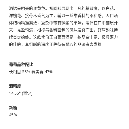
酒裙呈明亮的淡黄色。初闻即展现出非凡的精致度，以白花、
洋槐花、接骨木香气为主，辅以一丝甜香料的柔和感。入口酒
体结构精准紧致，复杂中带有微酸的果味。酒体在口中铺展开
来，充盈饱满，柑橘与香料面包的风味层叠而出，醇厚韵味持
续贯穿始终。这款侯伯王白葡萄酒是一款复杂丰富、极具潜力
的佳酿，其细腻的深度正静待有耐心的品鉴者去发掘。
葡萄品种配比
长相思 53% 赛美蓉 47%
酒精度
14.55° (暂定)
新桶
45%