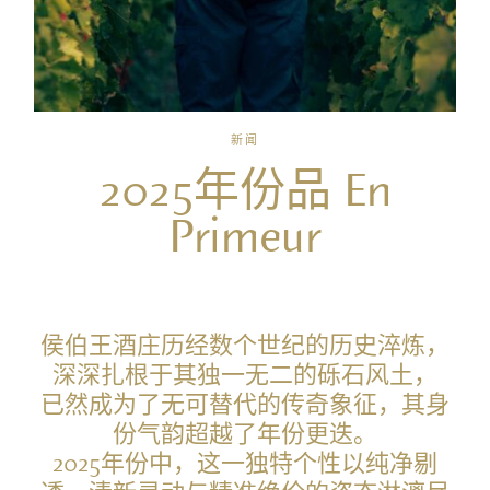
新闻
2025年份品 En
Primeur
侯伯王酒庄历经数个世纪的历史淬炼，
深深扎根于其独一无二的砾石风土，
已然成为了无可替代的传奇象征，其身
份气韵超越了年份更迭。
2025年份中，这一独特个性以纯净剔