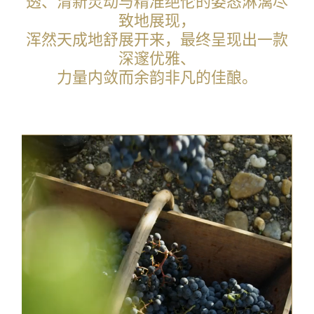
透、清新灵动与精准绝伦的姿态淋漓尽
致地展现，
浑然天成地舒展开来，最终呈现出一款
深邃优雅、
力量内敛而余韵非凡的佳酿。