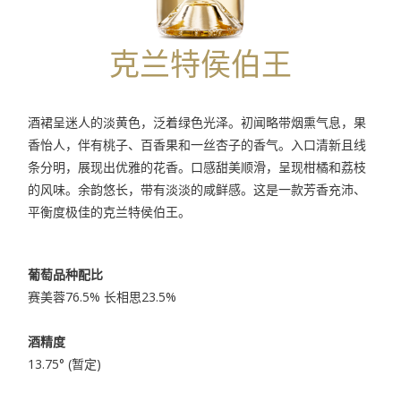
克兰特侯伯王
酒裙呈迷人的淡黄色，泛着绿色光泽。初闻略带烟熏气息，果
香怡人，伴有桃子、百香果和一丝杏子的香气。入口清新且线
条分明，展现出优雅的花香。口感甜美顺滑，呈现柑橘和荔枝
的风味。余韵悠长，带有淡淡的咸鲜感。这是一款芳香充沛、
平衡度极佳的克兰特侯伯王。
葡萄品种配比
赛美蓉76.5% 长相思23.5%
酒精度
13.75° (暂定)